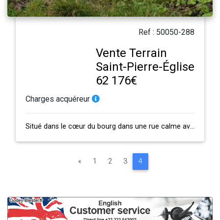
Ref : 50050-288
Vente Terrain
Saint-Pierre-Église
62 176€
Charges acquéreur
Situé dans le cœur du bourg dans une rue calme avec tous commerces et services …
Page précédente
«
1
2
3
4