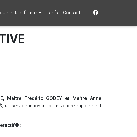
cuments à fournir
Tarifs
Contact
TIVE
, Maître Frédéric GODEY et Maître Anne
®
, un service innovant pour vendre rapidement
eractif® :