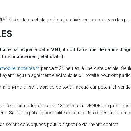
IAL à des dates et plages horaires fixés en accord avec les part
LES
uhaite participer à cette V.N.I, il doit faire une demande d’ag
if de financement, état civil…).
mobilier.notaires.fr
, pendant 24 heures, à une date définie. Seu
 ayant reçu un agrément électronique du notaire pourront particip
anonyme et sont visibles de tous : acquéreur potentiel, vendeur
 et les soumettra dans les 48 heures au VENDEUR qui dispose
eux. Sachant qu’il a la possibilité de refuser les offres qui lui ont
ies seront convoquées pour la signature de l’avant contrat.