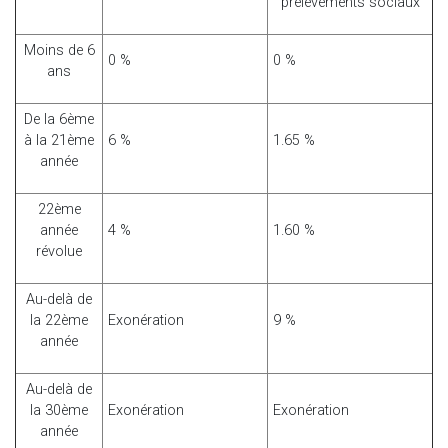
prélèvements sociaux
Moins de 6
0 %
0 %
ans
De la 6ème
à la 21ème
6 %
1.65 %
année
22ème
année
4 %
1.60 %
révolue
Au-delà de
la 22ème
Exonération
9 %
année
Au-delà de
la 30ème
Exonération
Exonération
année