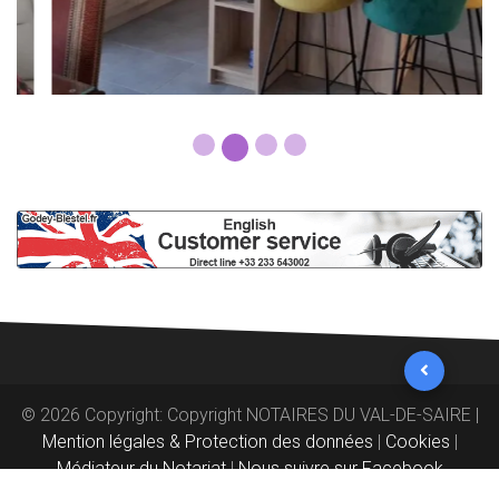
© 2026 Copyright: Copyright NOTAIRES DU VAL-DE-SAIRE |
Mention légales & Protection des données
|
Cookies
|
Médiateur du Notariat
|
Nous suivre sur Facebook